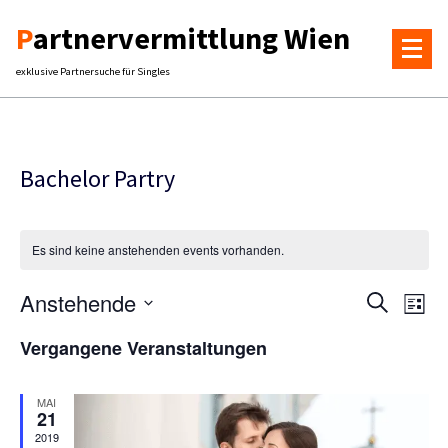
Skip
Partnervermittlung Wien
to
content
exklusive Partnersuche für Singles
Bachelor Partry
Es sind keine anstehenden events vorhanden.
Ver
Veranst
Anstehende
Suche
Liste
Ans
Suche
Datum
Vergangene Veranstaltungen
Nav
wählen.
und
Ansicht
MAI
21
Naviga
2019