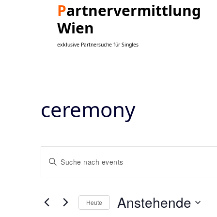
Skip
Partnervermittlung
to
Wien
content
exklusive Partnersuche für Singles
ceremony
Veranstaltungen
Bitte
Schlüsselwort
Suche
eingeben.
Suche
und
Anstehende
Heute
nach
Veranstaltungen