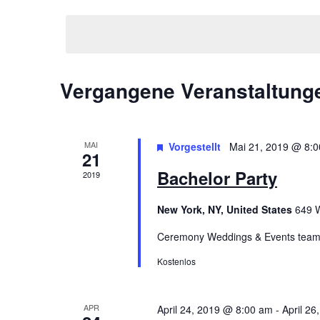
Datum
Ansichten,
Schlüsselwort.
wählen.
Navigation
Vergangene Veranstaltung
MAI
Vorgestellt
Mai 21, 2019 @ 8:
21
Bachelor Party
2019
New York, NY, United States
649 W
Ceremony Weddings & Events team ha
Kostenlos
APR
April 24, 2019 @ 8:00 am
-
April 2