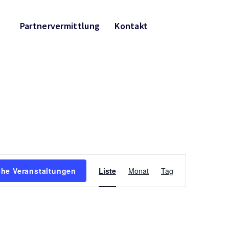
Partnervermittlung
Kontakt
Veranstaltun
he Veranstaltungen
Liste
Monat
Tag
Ansichten-
Navigation